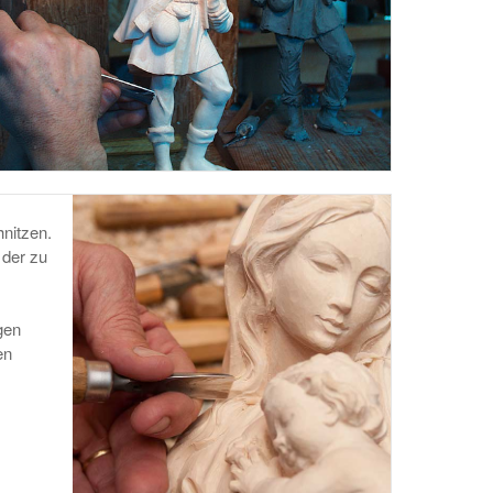
nitzen.
 der zu
gen
en