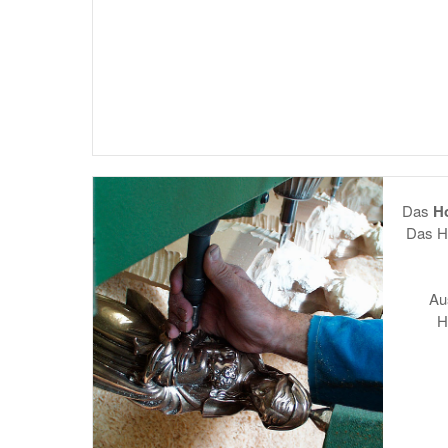
Das
Ho
Das Ho
Au
H