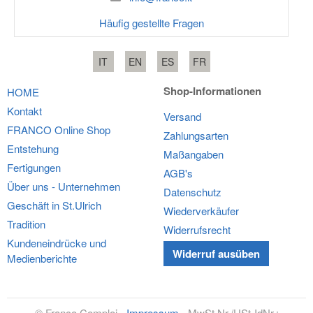
Häufig gestellte Fragen
IT
EN
ES
FR
Shop-Informationen
HOME
Kontakt
Versand
FRANCO
Online Shop
Zahlungsarten
Entstehung
Maßangaben
Fertigungen
AGB's
Über uns - Unternehmen
Datenschutz
Geschäft in St.Ulrich
Wiederverkäufer
Tradition
Widerrufsrecht
Kundeneindrücke und
Widerruf ausüben
Medienberichte
©
Franco Comploj
-
Impressum
- MwSt.Nr./USt-IdNr.: