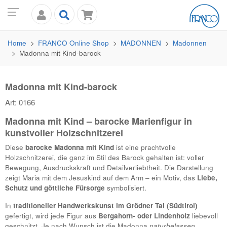
Home
FRANCO
Online Shop
MADONNEN
Madonnen
Madonna mit Kind-barock
Madonna mit Kind-barock
Art: 0166
Madonna mit Kind – barocke Marienfigur in
kunstvoller Holzschnitzerei
Diese
barocke Madonna mit Kind
ist eine prachtvolle
Holzschnitzerei, die ganz im Stil des Barock gehalten ist: voller
Bewegung, Ausdruckskraft und Detailverliebtheit. Die Darstellung
zeigt Maria mit dem Jesuskind auf dem Arm – ein Motiv, das
Liebe,
Schutz und göttliche Fürsorge
symbolisiert.
In
traditioneller Handwerkskunst im Grödner Tal (Südtirol)
gefertigt, wird jede Figur aus
Bergahorn- oder Lindenholz
liebevoll
geschnitzt. Je nach Wunsch ist die Madonna
naturbelassen,