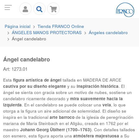
Página inicial
Tienda
FRANCO
Online
ÁNGELES MANOS PROTECTORAS
Ángeles candelabro
Ángel candelabro
Ángel candelabro
Art: 1273.01
Esta
figura artística de ángel
tallada en
MADERA DE ARCE
cautiva por su diseño elegante
y su
inspiración histórica
. El
ángel se sienta con gracia sobre un motivo de nubes, sostiene un
candelabro ricamente decorado y
mira suavemente hacia la
izquierda
. En el candelabro se puede colocar una
vela
, lo que
otorga a la figura un aire adicional de solemnidad. El diseño se
inspira en la tradicional
arte barroco
de la iglesia de peregrinación
mariana de Maria Steinbach en el Allgäu, creada en 1762 por el
maestro
Johann Georg Üblherr (1700–1763)
. Con detalles tallados
con esmero, esta figura aporta una
atmósfera majestuosa
a Su