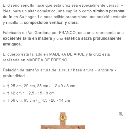
El diseño sencillo hace que esta cruz sea especialmente versátil –
ideal para un altar doméstico, una capilla o como
símbolo personal
de fe
en Su hogar. La base sólida proporciona una posición estable
y resalta la
composición vertical y clara
.
Fabricada en Val Gardena por
FRANCO
, esta cruz representa una
excelente talla en madera
y una
estética sacra profundamente
arraigada
.
El cuerpo está tallado en
MADERA DE ARCE
y la cruz está
realizada en
MADERA DE FRESNO
.
Relación de tamaño altura de la cruz / base altura × anchura ×
profundidad
† 25 cm, 29 cm, 35 cm / _ 2 × 9 × 8 cm
† 42 cm / _ 2,5 × 15 × 8 cm
† 56 cm, 65 cm / _ 4,5 × 20 × 14 cm