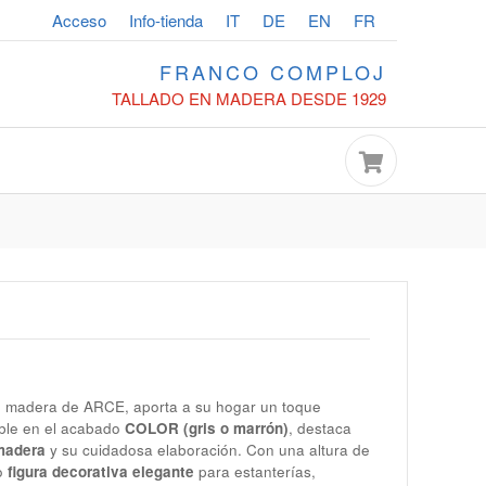
Acceso
Info-tienda
IT
DE
EN
FR
FRANCO COMPLOJ
TALLADO EN MADERA DESDE 1929
en madera de
ARCE
, aporta a su hogar un toque
ible en el acabado
COLOR (gris o marrón)
, destaca
madera
y su cuidadosa elaboración. Con una altura de
o
figura decorativa elegante
para estanterías,