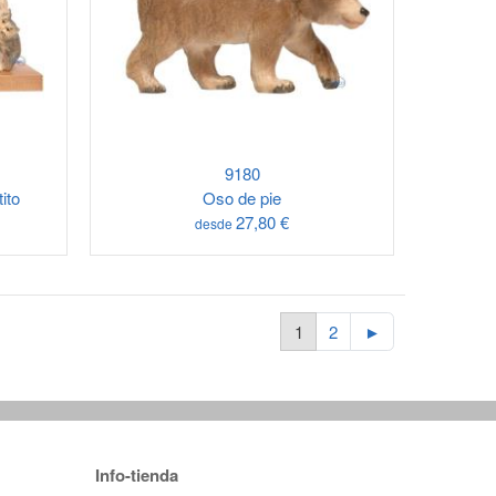
9180
ito
Oso de pie
27,80 €
desde
1
2
►
Info-tienda