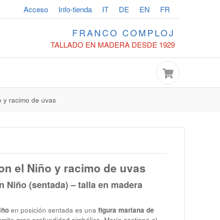
Acceso
Info-tienda
IT
DE
EN
FR
FRANCO COMPLOJ
TALLADO EN MADERA DESDE 1929
o y racimo de uvas
on el Niño y racimo de uvas
n Niño (sentada) – talla en madera
iño
en posición sentada es una
figura mariana de
mite gran profundidad simbólica. María sostiene al