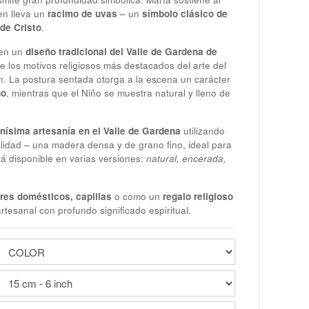
en lleva un
racimo de uvas
– un
símbolo clásico de
 de Cristo
.
 en un
diseño tradicional del Valle de Gardena de
e los motivos religiosos más destacados del arte del
n. La postura sentada otorga a la escena un carácter
no
, mientras que el Niño se muestra natural y lleno de
inísima artesanía en el Valle de Gardena
utilizando
lidad – una madera densa y de grano fino, ideal para
stá disponible en varias versiones:
natural, encerada,
ares domésticos, capillas
o como un
regalo religioso
rtesanal con profundo significado espiritual.