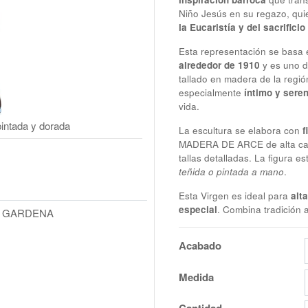
Niño Jesús en su regazo, qui
la Eucaristía y del sacrificio
Esta representación se basa
alrededor de 1910
y es uno d
tallado en madera de la regió
especialmente
íntimo y sere
vida.
intada y dorada
La escultura se elabora con
f
MADERA DE ARCE
de alta ca
tallas detalladas. La figura e
teñida o pintada a mano
.
Esta Virgen es ideal para
alt
especial
. Combina tradición a
L GARDENA
Acabado
Medida