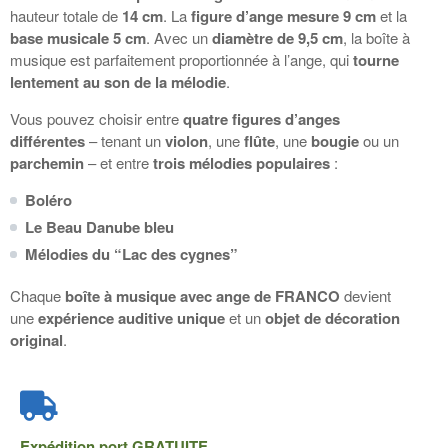
hauteur totale de
14 cm
. La
figure d’ange mesure 9 cm
et la
base musicale 5 cm
. Avec un
diamètre de 9,5 cm
, la boîte à
musique est parfaitement proportionnée à l’ange, qui
tourne
lentement au son de la mélodie
.
Vous pouvez choisir entre
quatre figures d’anges
différentes
– tenant un
violon
, une
flûte
, une
bougie
ou un
parchemin
– et entre
trois mélodies populaires
:
Boléro
Le Beau Danube bleu
Mélodies du “Lac des cygnes”
Chaque
boîte à musique avec ange de
FRANCO
devient
une
expérience auditive unique
et un
objet de décoration
original
.
Expédition port
GRATUITE