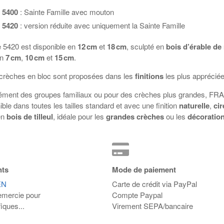
 5400
: Sainte Famille avec mouton
 5420
: version réduite avec uniquement la Sainte Famille
 5420 est disponible en
12 cm
et
18 cm
, sculpté en
bois d’érable d
en
7 cm
,
10 cm
et
15 cm
.
crèches en bloc sont proposées dans les
finitions
les plus apprécié
ment des groupes familiaux ou pour des crèches plus grandes,
FR
ible dans toutes les tailles standard et avec une finition
naturelle
,
cir
en
bois de tilleul
, idéale pour les
grandes crèches
ou les
décoration
nts
Mode de paiement
EN
Carte de crédit via PayPal
emercie pour
Compte Paypal
iques...
Virement SEPA/bancaire