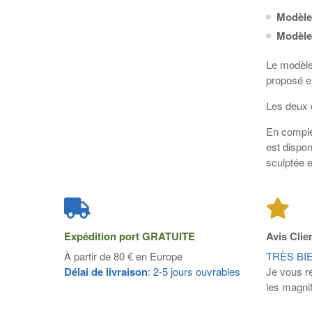
Modèle
Modèle
Le modèle
proposé 
Les deux 
En complé
est dispon
sculptée 
Expédition port
GRATUITE
Avis Clie
À partir de 80 € en Europe
TRÈS BI
Délai de livraison
: 2-5 jours ouvrables
Je vous r
les magnif