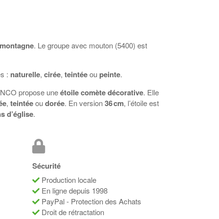
e montagne
. Le groupe avec mouton (5400) est
es :
naturelle
,
cirée
,
teintée
ou
peinte
.
ANCO
propose une
étoile comète décorative
. Elle
ée
,
teintée
ou
dorée
. En version
36 cm
, l’étoile est
s d’église
.
Sécurité
Production locale
En ligne depuis 1998
PayPal - Protection des Achats
Droit de rétractation