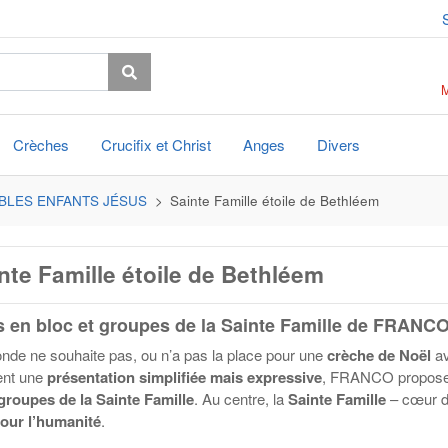
Crèches
Crucifix et Christ
Anges
Divers
BLES ENFANTS JÉSUS
Sainte Famille étoile de Bethléem
nte Famille étoile de Bethléem
 en bloc et groupes de la Sainte Famille de
FRANC
onde ne souhaite pas, ou n’a pas la place pour une
crèche de Noël
av
rent une
présentation simplifiée mais expressive
,
FRANCO
propose
groupes de la Sainte Famille
. Au centre, la
Sainte Famille
– cœur de
our l’humanité
.