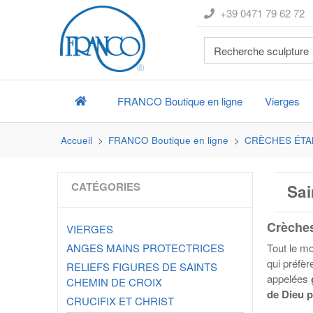
+39 0471 79 62 72
FRANCO
Boutique en ligne
Vierges
Accueil
FRANCO
Boutique en ligne
CRÈCHES ÉTA
CATÉGORIES
Sai
Crèches
VIERGES
ANGES MAINS PROTECTRICES
Tout le m
qui préfè
RELIEFS FIGURES DE SAINTS
appelées
CHEMIN DE CROIX
de Dieu p
CRUCIFIX ET CHRIST