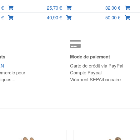
0 €
25,70 €
32,00 €
0 €
40,90 €
50,00 €
nts
Mode de paiement
EN
Carte de crédit via PayPal
emercie pour
Compte Paypal
iques...
Virement SEPA/bancaire