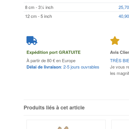
8 cm - 3¼ inch
25,7
12 cm - 5 inch
40,9
Expédition port
GRATUITE
Avis Clie
À partir de 80 € en Europe
TRÈS BI
Délai de livraison
: 2-5 jours ouvrables
Je vous r
les magnif
Produits liés à cet article