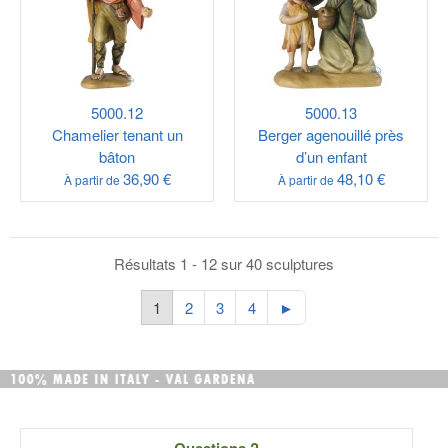
5000.12
5000.13
Chamelier tenant un
Berger agenouillé près
bâton
d’un enfant
36,90 €
48,10 €
À partir de
À partir de
Résultats 1 - 12 sur 40 sculptures
1
2
3
4
►
Questions ?