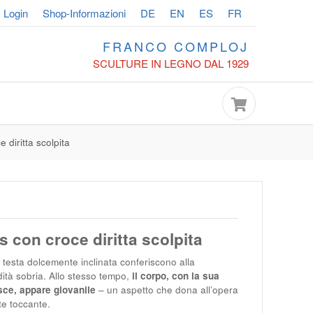
Login
Shop-Informazioni
DE
EN
ES
FR
FRANCO COMPLOJ
SCULTURE IN LEGNO DAL 1929
 diritta scolpita
 con croce diritta scolpita
 testa dolcemente inclinata conferiscono alla
tà sobria. Allo stesso tempo,
il corpo, con la sua
isce, appare giovanile
– un aspetto che dona all’opera
e toccante.