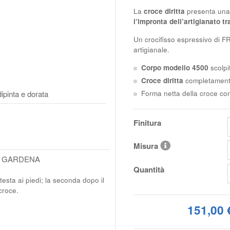
La
croce diritta
presenta una 
l’impronta dell’artigianato tra
Un crocifisso espressivo di
F
artigianale.
Corpo modello 4500
scolpi
Croce diritta
completamente
Forma netta della croce con
ipinta e dorata
Finitura
Misura
L GARDENA
Quantità
 testa ai piedi; la seconda dopo il
croce.
151,00 