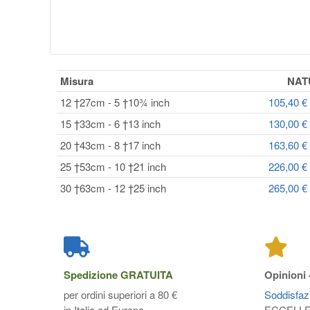
Misura
NA
12 †27cm - 5 †10¾ inch
105,40 €
15 †33cm - 6 †13 inch
130,00 €
20 †43cm - 8 †17 inch
163,60 €
25 †53cm - 10 †21 inch
226,00 €
30 †63cm - 12 †25 inch
265,00 €
Spedizione
GRATUITA
Opinioni 
per ordini superiori a 80 €
Soddisfazi
in Italia ed Europa
ECCELL