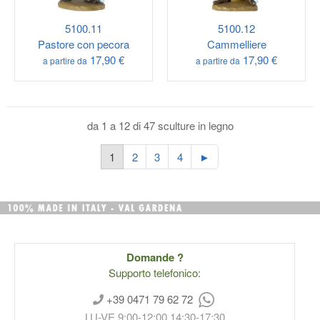
5100.11
5100.12
Pastore con pecora
Cammelliere
17,90 €
17,90 €
a partire da
a partire da
da 1 a 12 di 47 sculture in legno
1
2
3
4
►
Domande ?
Supporto telefonico:
+39 0471 79 62 72
LU-VE 9:00-12:00 14:30-17:30