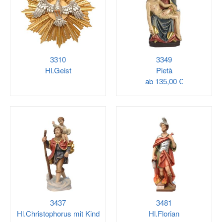
3310
3349
Hl.Geist
Pietà
ab
135,00 €
3437
3481
Hl.Christophorus mit Kind
Hl.Florian