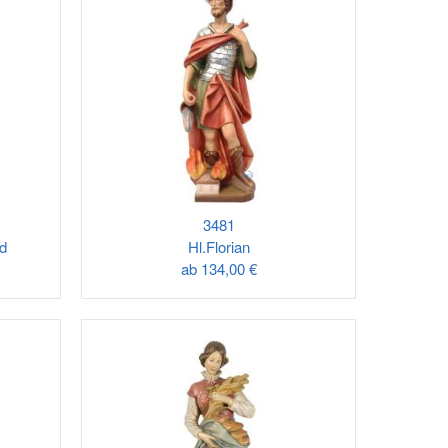
3481
nd
Hl.Florian
ab
134,00 €