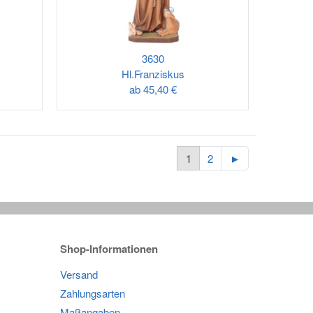
3630
Hl.Franziskus
ab
45,40 €
1
2
►
Shop-Informationen
Versand
Zahlungsarten
Maßangaben