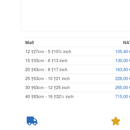
Maß
NA
12 †27cm - 5 †10¾ inch
105,40
15 †33cm - 6 †13 inch
130,00
20 †43cm - 8 †17 inch
163,60
25 †53cm - 10 †21 inch
226,00
30 †63cm - 12 †25 inch
265,00
40 †83cm - 16 †32½ inch
715,00