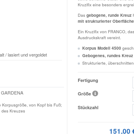
Kruzifix eine besonders ergre
Das
gebogene, runde Kreuz
h
mit strukturierter Oberfläche
Ein Kruzifix von
FRANCO
, da
Ausdruckskraft vereint.
Korpus Modell 4500
geschn
 / lasiert und vergoldet
Gebogenes, rundes Kreuz
Strukturierte, überschnitte
Fertigung
L GARDENA
Größe
e Korpusgröße, von Kopf bis Fuß;
Stückzahl
e des Kreuzes
151,00 