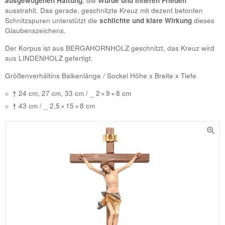
ausgewogenen Haltung
, die
Würde und inneren Frieden
ausstrahlt. Das gerade, geschnitzte Kreuz mit dezent betonten
Schnitzspuren unterstützt die
schlichte und klare Wirkung
dieses
Glaubenszeichens.
Der Korpus ist aus
BERGAHORNHOLZ
geschnitzt, das Kreuz wird
aus
LINDENHOLZ
gefertigt.
Größenverhältins Balkenlänge / Sockel Höhe x Breite x Tiefe
† 24 cm, 27 cm, 33 cm / _ 2 × 9 × 8 cm
† 43 cm / _ 2,5 × 15 × 8 cm