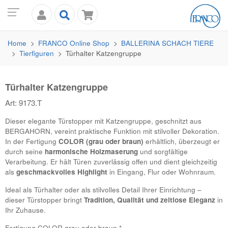
Home
FRANCO
Online Shop
BALLERINA SCHACH TIERE
Tierfiguren
Türhalter Katzengruppe
Türhalter Katzengruppe
Art: 9173.T
Dieser elegante Türstopper mit Katzengruppe, geschnitzt aus
BERGAHORN
, vereint praktische Funktion mit stilvoller Dekoration.
In der Fertigung
COLOR (grau oder braun)
erhältlich, überzeugt er
durch seine
harmonische Holzmaserung
und sorgfältige
Verarbeitung. Er hält Türen zuverlässig offen und dient gleichzeitig
als
geschmackvolles Highlight
in Eingang, Flur oder Wohnraum.
Ideal als Türhalter oder als stilvolles Detail Ihrer Einrichtung –
dieser Türstopper bringt
Tradition, Qualität und zeitlose Eleganz
in
Ihr Zuhause.
Fertigung COLOR grau oder braun *